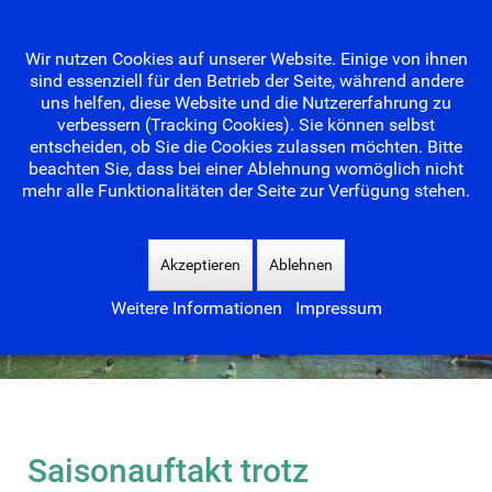
Wir nutzen Cookies auf unserer Website. Einige von ihnen
sind essenziell für den Betrieb der Seite, während andere
uns helfen, diese Website und die Nutzererfahrung zu
verbessern (Tracking Cookies). Sie können selbst
entscheiden, ob Sie die Cookies zulassen möchten. Bitte
beachten Sie, dass bei einer Ablehnung womöglich nicht
mehr alle Funktionalitäten der Seite zur Verfügung stehen.
Suchen
...
Akzeptieren
Ablehnen
Weitere Informationen
Impressum
Saisonauftakt trotz